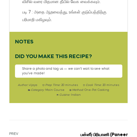
விசில் வரை மிதமான தீயில் வேக வைக்கவும்.
படி 7 : அதை ஆறவைத்து, உங்கள் குடும்பத்திற்கு
பரிமாறி மகிழவும்.
NOTES
DID YOU MAKE THIS RECIPE?
Share a photo and tag us — we can’t wait to see what
you’ve made!
Author:
vijaya
Prep Time:
20 minutes
Cook Time:
20 minutes
Category:
Main Course
Method:
One-Pot Cooking
Cuisine:
Indian
PREV
பன்னீர் பிரியாணி (Paneer