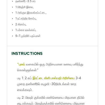
தண்ணீர் -3.5 கப்
1
பிரிஞ்சி இலை,
1
அங்குல இலவங்கப்பட்டை,
1
நட்சத்திர சோம்பு,
2
கிராம்பு,
1
பச்சை ஏலக்காய்,
6
–
7
முந்திரி பருப்புகள்
INSTRUCTIONS
“புலவ்
வகையில் ஒரு அதிசயமான உணவு பகிர்ந்து
கொள்ளுங்கள்.”
படி 1: 2 கப்
இரட்டை கிளி பாஸ்மதி அரிசியை
3-4
முறை தண்ணீரில் கழுவி -30நிமிடங்கள் ஊற
வைக்கவும்.
படி 2: பிரஷர் குக்கரில் எண்ணெயை மிதமான தீயில்
சூடாக்கவும். பிரஷர்குக்கரில் எண்ணெயை மிதமான