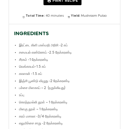
PRINT RECIPE
Total Time:
40 minutes
Yield:
Mushroom Pulao
INGREDIENTS
இரட்டை கிளி பாஸ்மதி அரிசி -2 கப்
சமையல் எண்ணெய் -2.5 தேக்கரண்டி
சீரகம் -1 தேக்கரண்டி
வெங்காயம்-1.5 கப்
காளான் -1.5 கப்
இஞ்சி பூண்டு விழுது -2 தேக்கரண்டி
பச்சை மிளகாய் – 2 (நறுக்கியது)
உப்பு
கொத்தமல்லி தூள் – 1 தேக்கரண்டி
மிளகு தூள் – 1 தேக்கரண்டி
கரம் மசாலா -3/4 தேக்கரண்டி
எலுமிச்சை சாறு -2 தேக்கரண்டி