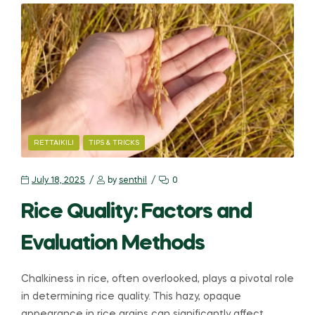
RETTAIKILI
TIPS & TRICKS
July 18, 2025
by
senthil
0
Rice Quality: Factors and
Evaluation Methods
Chalkiness in rice, often overlooked, plays a pivotal role
in determining rice quality. This hazy, opaque
appearance in rice grains can significantly affect