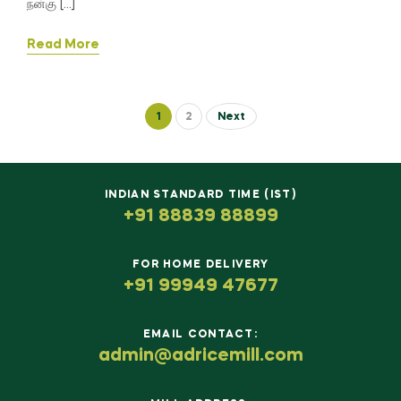
நன்கு […]
Read More
1
2
Next
INDIAN STANDARD TIME (IST)
+91 88839 88899
FOR HOME DELIVERY
+91 99949 47677
EMAIL CONTACT:
admin@adricemill.com