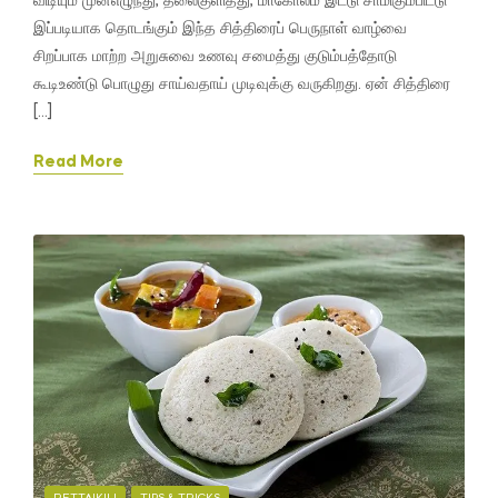
விடியும் முன்எழுந்து, தலைகுளித்து, மாகோலம் இட்டு சாமிகும்பிட்டு
இப்படியாக தொடங்கும் இந்த சித்திரைப் பெருநாள் வாழ்வை
சிறப்பாக மாற்ற அறுசுவை உணவு சமைத்து குடும்பத்தோடு
கூடிஉண்டு பொழுது சாய்வதாய் முடிவுக்கு வருகிறது. ஏன் சித்திரை
[…]
Read More