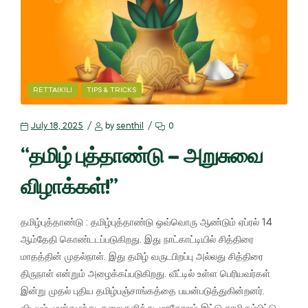
RETTAIKILI
TIPS & TRICKS
July 18, 2025
by
senthil
0
“தமிழ் புத்தாண்டு – அறுசுவை
விழாக்கள்!”
தமிழ்புத்தாண்டு : தமிழ்புத்தாண்டு ஒவ்வொரு ஆண்டும் ஏப்ரல் 14
ஆம்தேதி கொண்டடப்படுகிறது. இது நாட்காட்டியில் சித்திரை
மாதத்தின் முதல்நாள். இது தமிழ் வருடபிறப்பு அல்லது சித்திரை
திருநாள் என்றும் அழைக்கப்படுகிறது. வீட்டில் உள்ள பெரியவர்கள்
இன்று முதல் புதிய தமிழ்பஞ்சாங்கத்தை பயன்படுத்துகின்றனர்.