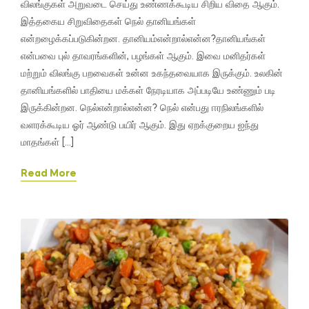
விலங்குகள் அறுவடை செய்து உண்ணக்கூடிய சிறிய விதை ஆகும்.
இத்தகைய சிறுவிதைகள் நெல் தானியங்கள்
என்றழைக்கப்படுகின்றன. தானியம்என்றால்என்ன?தானியங்கள்
என்பவை புல் தாவரங்களின், பழங்கள் ஆகும். இவை மனிதர்கள்
மற்றும் விலங்கு பறவைகள் உன்ன உகந்தவையாக இருக்கும். உலகின்
தானியங்களில் பாதியை மக்கள் நேரடியாக அப்படியே உண்ணும் படி
இருக்கின்றன. நெல்என்றால்என்ன? நெல் என்பது ஈரநிலங்களில்
வளரக்கூடிய ஓர் ஆண்டு பயிர் ஆகும். இது ஏறக்குறைய ஐந்து
மாதங்கள் […]
Read More