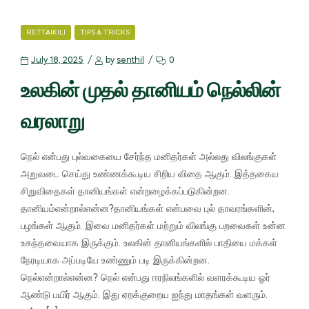
RETTAIKILI
TIPS & TRICKS
July 18, 2025
by
senthil
0
உலகின் முதல் தானியம் நெல்லின்
வரலாறு
நெல் என்பது புல்வகையை சேர்ந்த மனிதர்கள் அல்லது விலங்குகள்
அறுவடை செய்து உண்ணக்கூடிய சிறிய விதை ஆகும். இத்தகைய
சிறுவிதைகள் தானியங்கள் என்றழைக்கப்படுகின்றன.
தானியம்என்றால்என்ன?தானியங்கள் என்பவை புல் தாவரங்களின்,
பழங்கள் ஆகும். இவை மனிதர்கள் மற்றும் விலங்கு பறவைகள் உன்ன
உகந்தவையாக இருக்கும். உலகின் தானியங்களில் பாதியை மக்கள்
நேரடியாக அப்படியே உண்ணும் படி இருக்கின்றன.
நெல்என்றால்என்ன? நெல் என்பது ஈரநிலங்களில் வளரக்கூடிய ஓர்
ஆண்டு பயிர் ஆகும். இது ஏறக்குறைய ஐந்து மாதங்கள் வளரும்.