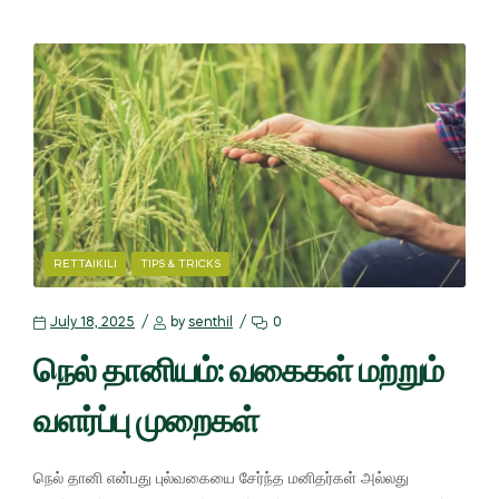
RETTAIKILI
TIPS & TRICKS
July 18, 2025
by
senthil
0
நெல் தானியம்: வகைகள் மற்றும்
வளர்ப்பு முறைகள்
நெல் தானி என்பது புல்வகையை சேர்ந்த மனிதர்கள் அல்லது