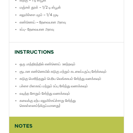
கடுகு – 1 டி ஸ்பூன்
மஞ்சள் தூள் – 1/2 டி ஸ்பூன்
எலுமிச்சை பழம் – 1/4 மூடி
எண்ணெய் – தேவையான அளவு
உப்பு- தேவையான அளவு
INSTRUCTIONS
ஒரு பாத்திரத்தில் எண்ணெய் ஊற்றவும்
சூடான எண்ணெயில் கடுகு மற்றும் கடலைப்பருப்பு சேர்க்கவும்
கடுகு பொரிந்ததும் பெரிய வெங்காயம் சேர்த்து வனக்கவும்
பச்சை மிளகாய் மற்றும் உப்பு சேர்த்து வணக்கவும்
வடித்த சோறும் சேர்த்து வணக்கவும்
சுவைக்கு ஏற்ப எலுமிச்சய்ச்சாறு சேர்த்து
கொள்ளலாம்(விருப்பமானது)
NOTES