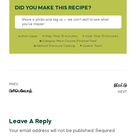
DID YOU MAKE THIS RECIPE?
Share a photo and tag us — we can’t wait to see what
you’ve made!
Author:
vijaya
Prep Time:
10 minutes
Cook Time:
10 minutes
Category:
Main Course/Festival Food
Method:
Pressure Cooking
Cuisine:
Tamil
PREV
நிப்பட்டு
பிசிபெலேபாத்
NEXT
Leave A Reply
Your email address will not be published.
Required