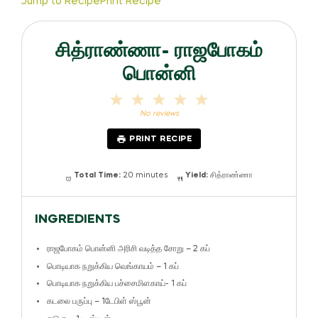
Jump to Recipe
Print Recipe
சித்ராண்ணா- ராஜபோகம்
பொன்னி
1
2
3
4
5
Star
Stars
Stars
Stars
Stars
No reviews
PRINT RECIPE
Total Time:
20 minutes
Yield:
சித்ராண்ணா
INGREDIENTS
ராஜபோகம் பொன்னி அரிசி வடித்த சோறு – 2 கப்
பொடியாக நறுக்கிய வெங்காயம் – 1 கப்
பொடியாக நறுக்கிய பச்சைமிளகாய்- 1 கப்
கடலை பருப்பு – 1டேபிள் ஸ்பூன்